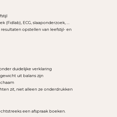
tijl
k (Fidlab), ECG, slaaponderzoek, …
 resultaten opstellen van leefstijl- en
onder duidelijke verklaring
ewicht uit balans zijn
 lichaam
hten zit, niet alleen ze onderdrukken
rechtstreeks een afspraak boeken.